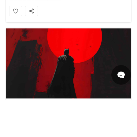
DC漫画蝙蝠侠与红月桌面壁纸