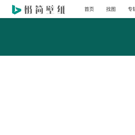
首页
找图
专