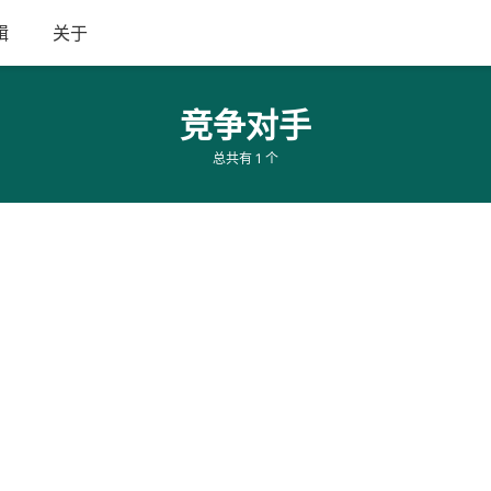
辑
关于
竞争对手
总共有 1 个