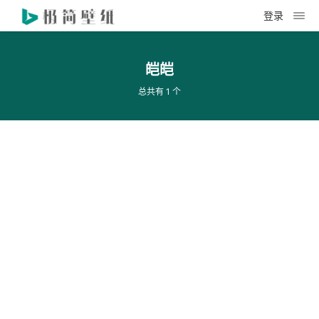
登录
皑皑
总共有 1 个