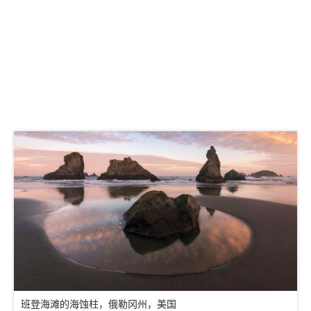
班登海滩的海蚀柱，俄勒冈州，美国