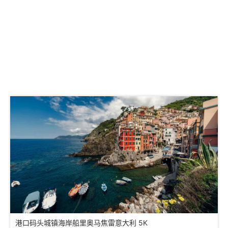
港口码头城镇海岸船里奥马焦雷意大利 5K