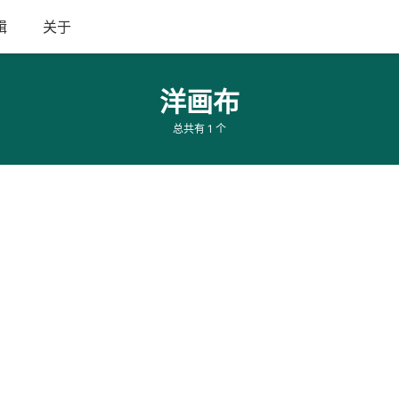
辑
关于
洋画布
总共有 1 个