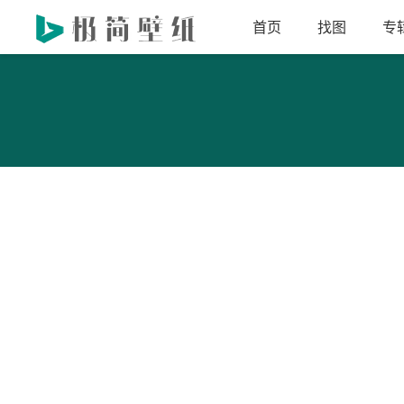
首页
找图
专