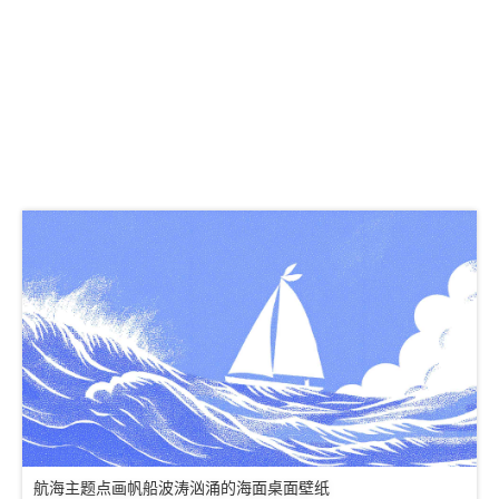
航海主题点画帆船波涛汹涌的海面桌面壁纸