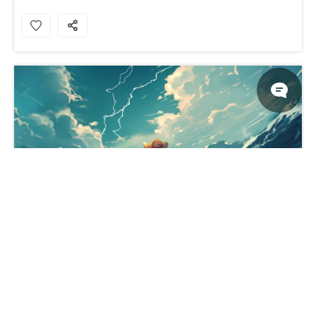
路飞草帽波涛汹涌的大海桌面壁纸