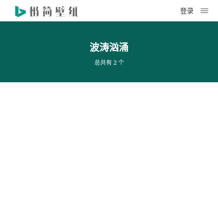
登录
波涛汹涌
总共有 2 个