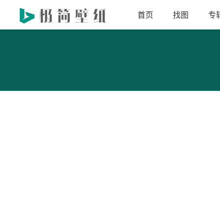
首页
找图
专