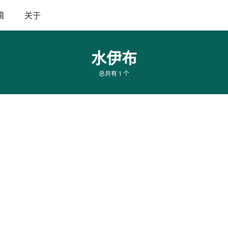
辑
关于
水伊布
总共有 1 个