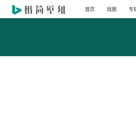
首页
找图
专