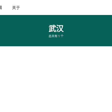
辑
关于
武汉
总共有 1 个