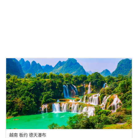
越南 板约 德天瀑布