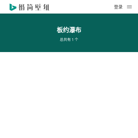
登录
板约瀑布
总共有 1 个