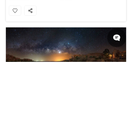
银河，阿伊特本哈杜杜，摩洛哥