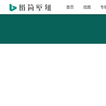
首页
找图
专