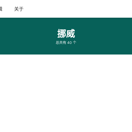
辑
关于
挪威
总共有 40 个