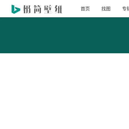
首页
找图
专