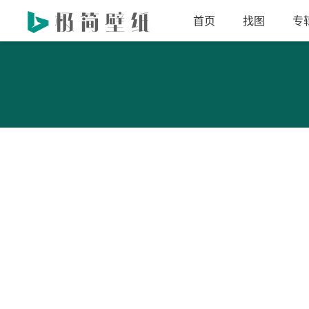
首页
找图
专