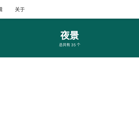
辑
关于
夜景
总共有 35 个