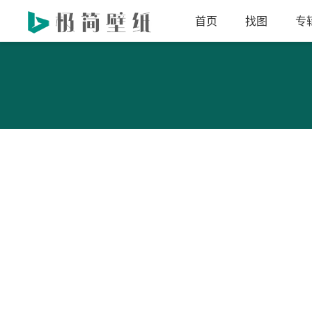
首页
找图
专