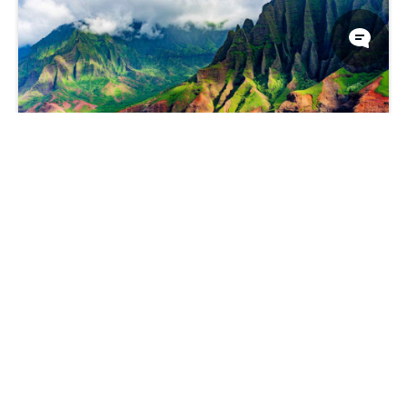
纳帕利海岸的卡拉劳海滩, 可爱岛, 夏威夷, 美国