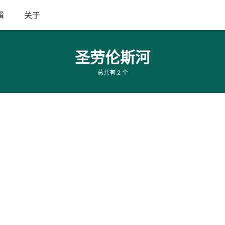
辑
关于
圣劳伦斯河
总共有 2 个