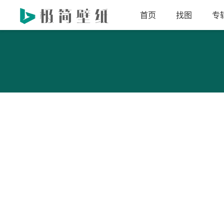
首页
找图
专