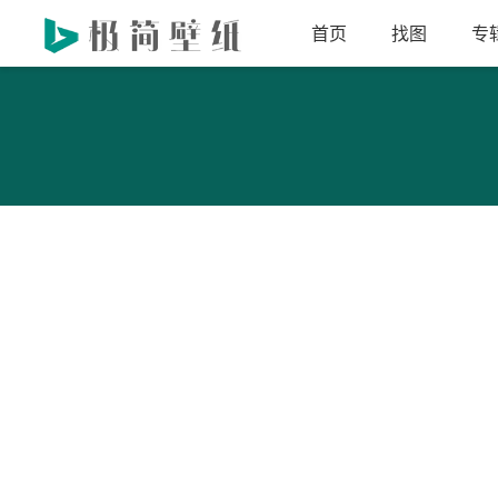
首页
找图
专