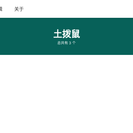
辑
关于
土拨鼠
总共有 3 个