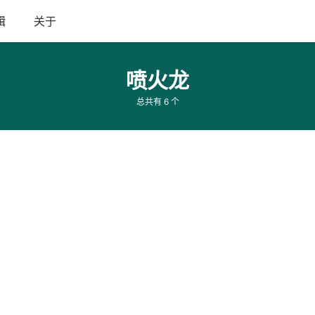
辑
关于
喷火龙
总共有 6 个