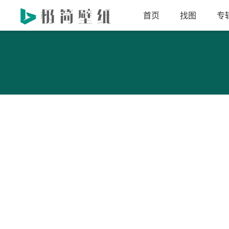
首页
找图
专