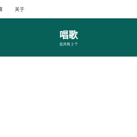
辑
关于
唱歌
总共有 2 个