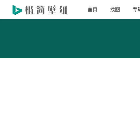
首页
找图
专