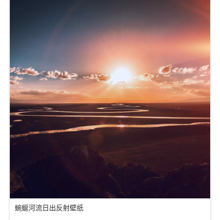
蜿蜒河流日出反射壁纸