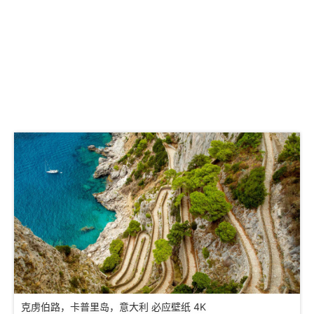
克虏伯路，卡普里岛，意大利 必应壁纸 4K