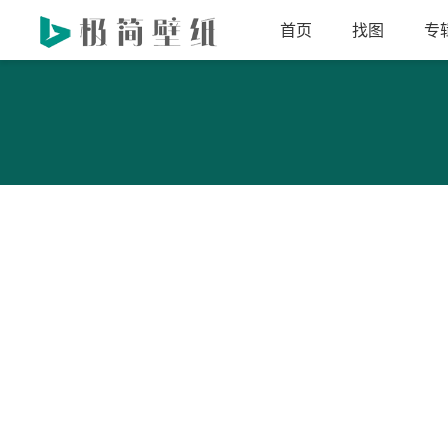
首页
找图
专