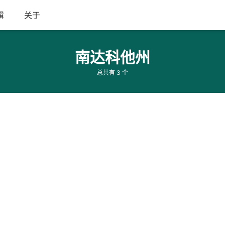
辑
关于
南达科他州
总共有 3 个