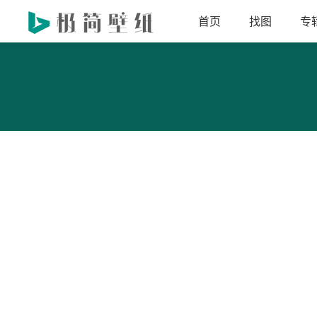
首页
找图
专