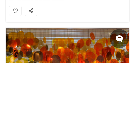
诺贝尔和平中心内部，奥斯陆，挪威 必应壁纸 4K