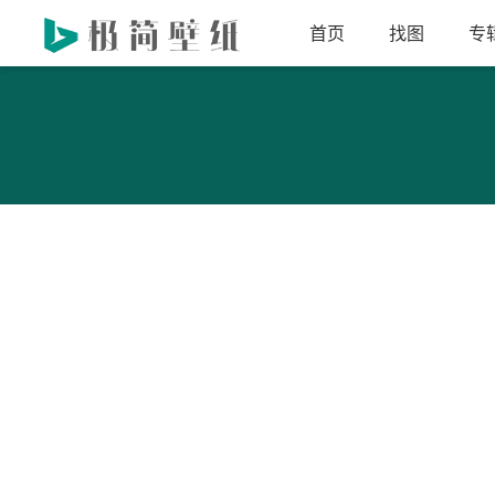
首页
找图
专