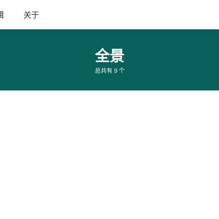
辑
关于
全景
总共有 9 个