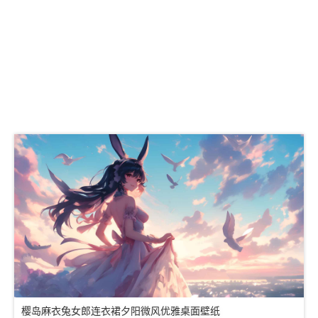
樱岛麻衣兔女郎连衣裙夕阳微风优雅桌面壁纸