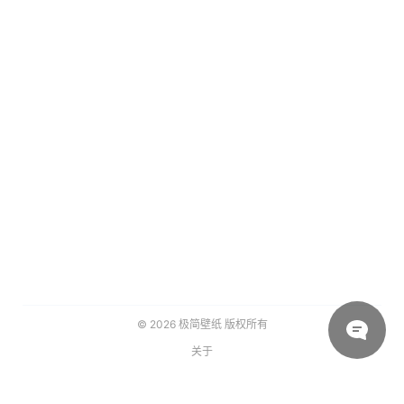
© 2026
极简壁纸
版权所有
关于