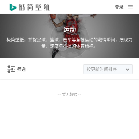
登录
运动
极简壁纸，捕捉足球、篮球、赛车等竞技运动的激情瞬间，展现力
量、速度与拼搏的体育精神。
筛选
按更新时间排序
-- 暂无数据 --