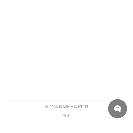
© 2026
极简壁纸
版权所有
关于