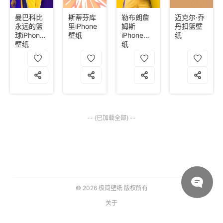
曼巴科比
斯蒂芬库
勒布朗詹
迈克尔·乔
永远的篮
里iPhone
姆斯
丹扣篮壁
球iPhone
壁纸
iPhone壁
纸
壁纸
纸
-- {已加载全部} --
© 2026
极简壁纸
版权所有
关于