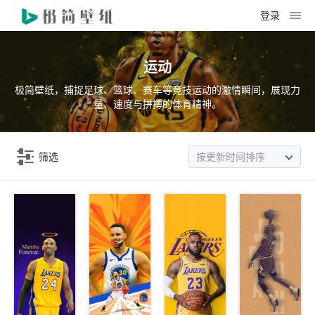
登录
运动
极简壁纸，捕捉足球、篮球、赛车等竞技运动的激情瞬间，展现力
量、速度与拼搏的体育精神。
筛选
按更新时间排序