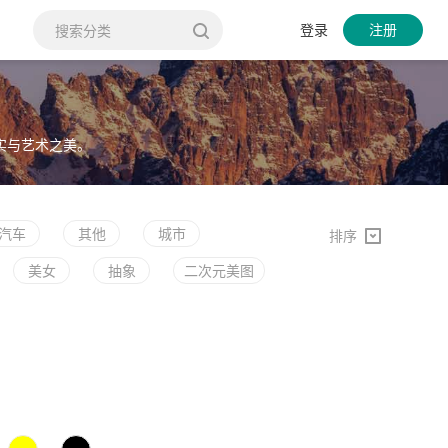
登录
注册
实与艺术之美。
汽车
其他
城市
排序
美女
抽象
二次元美图