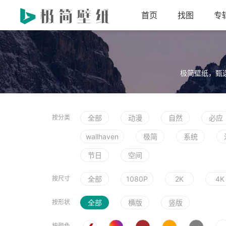
首页
找图
专
极简壁纸，甄
按分类
全部
动漫
自然
必应
wallhaven
极简
系统
节日
空间
按尺寸
全部
1080P
2K
4K
按形状
全部
横版
竖版
按颜色