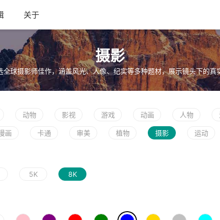
辑
关于
摄影
选全球摄影师佳作，涵盖风光、人像、纪实等多种题材，展示镜头下的真
动物
影视
游戏
动画
人物
漫画
卡通
审美
植物
摄影
运动
5K
8K