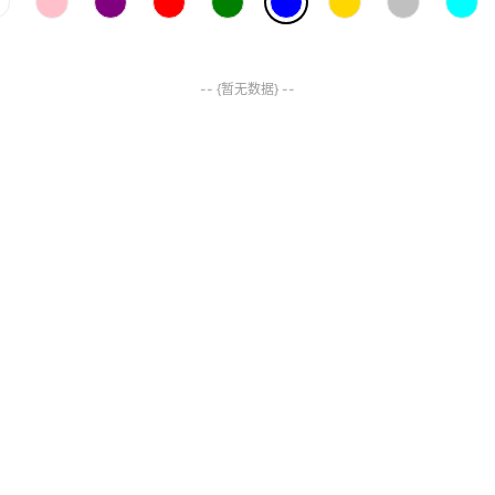
-- {暂无数据} --