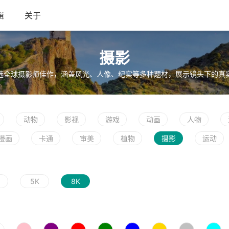
辑
关于
摄影
选全球摄影师佳作，涵盖风光、人像、纪实等多种题材，展示镜头下的真
动物
影视
游戏
动画
人物
漫画
卡通
审美
植物
摄影
运动
5K
8K