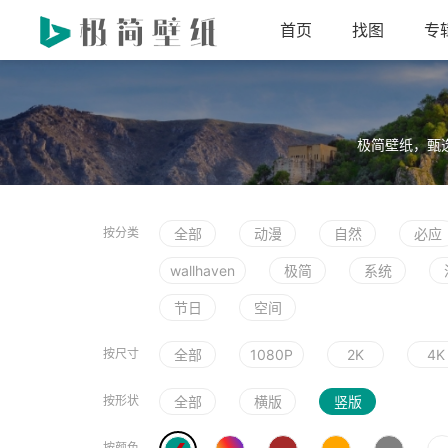
首页
找图
专
极简壁纸，甄
按分类
全部
动漫
自然
必应
wallhaven
极简
系统
节日
空间
按尺寸
全部
1080P
2K
4K
按形状
全部
横版
竖版
按颜色