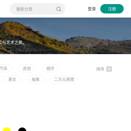
登录
注册
实与艺术之美。
汽车
其他
城市
排序
美女
抽象
二次元美图