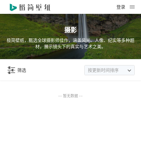
登录
摄影
极简壁纸，甄选全球摄影师佳作，涵盖风光、人像、纪实等多种题
材，展示镜头下的真实与艺术之美。
筛选
按更新时间排序
-- 暂无数据 --