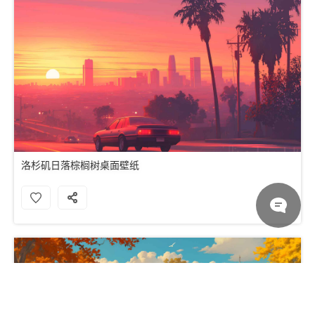
洛杉矶日落棕榈树桌面壁纸