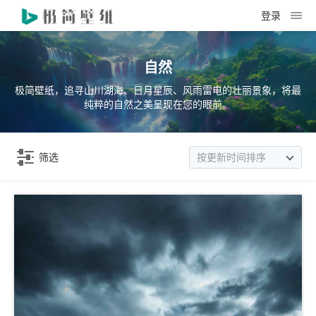
登录
自然
极简壁纸，追寻山川湖海、日月星辰、风雨雷电的壮丽景象，将最
纯粹的自然之美呈现在您的眼前。
筛选
按更新时间排序