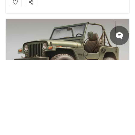
复古军用吉普桌面壁纸