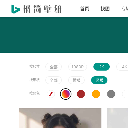
首页
找图
专
按尺寸
全部
1080P
2K
4K
按形状
全部
横版
竖版
按颜色