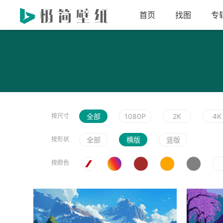
首页
找图
专
按尺寸
全部
1080P
2K
4K
按形状
全部
横版
竖版
按颜色