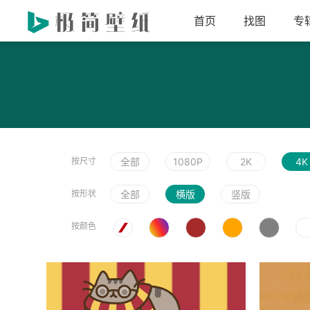
首页
找图
专
按尺寸
全部
1080P
2K
4K
按形状
全部
横版
竖版
按颜色