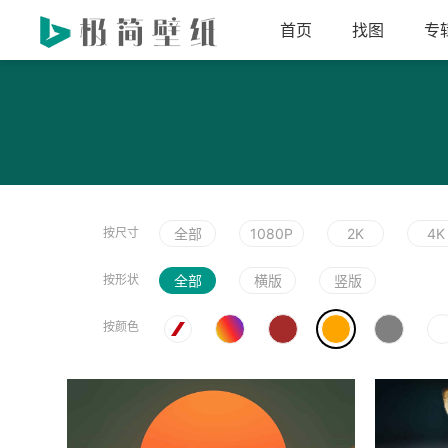
首页
找图
专
按尺寸
全部
1080P
2K
4K
按形状
全部
横版
竖版
按颜色