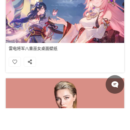
雷电将军八重巫女桌面壁纸