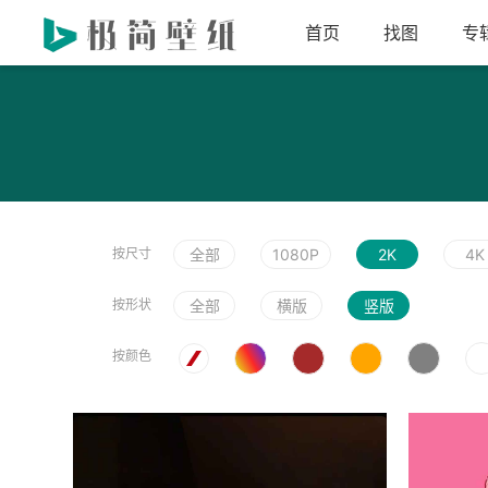
首页
找图
专
按尺寸
全部
1080P
2K
4K
按形状
全部
横版
竖版
按颜色