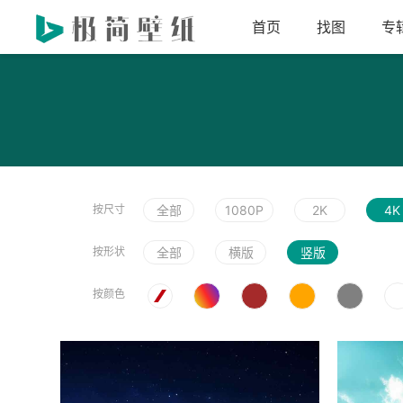
首页
找图
专
按尺寸
全部
1080P
2K
4K
按形状
全部
横版
竖版
按颜色