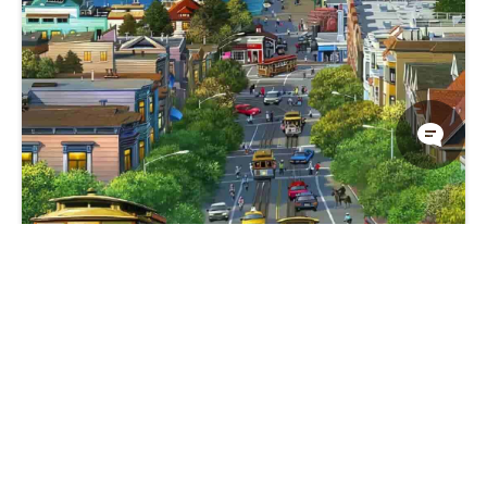
旧金山渔人码头金门大桥与恶魔岛风景插画手机壁纸