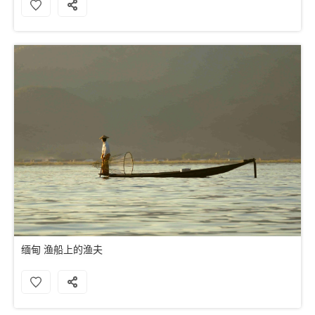
缅甸 渔船上的渔夫