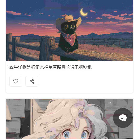
戴牛仔帽黑猫倚木栏星空晚霞卡通电脑壁纸