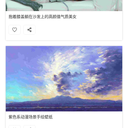
抱着膝盖躺在沙发上的高颜值气质美女
紫色系动漫场景手绘壁纸