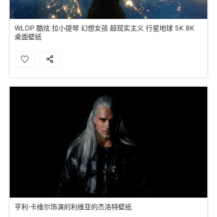
WLOP 酷炫 拉小提琴 幻想女孩 超现实主义 行星地球 5K 8K
桌面壁纸
亨利·卡维尔饰演的利维亚的杰洛特壁纸